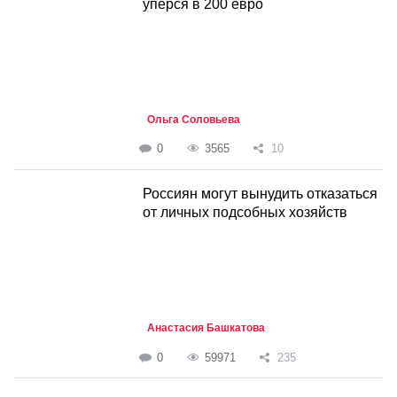
уперся в 200 евро
Ольга Соловьева
0
3565
10
Россиян могут вынудить отказаться
от личных подсобных хозяйств
Анастасия Башкатова
0
59971
235