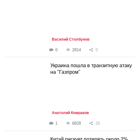
Василий Столбунов
0
2814
0
Украина пошла в транзитную атаку
на "Газпром"
Анатолий Комраков
1
6828
26
Китай рискует потерять около 2%