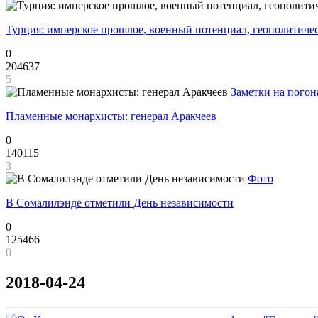
Турция: имперское прошлое, военный потенциал, геополитиче
0
204637
5
Заметки на погон
Пламенные монархисты: генерал Аракчеев
0
140115
3
Фото
В Сомалилэнде отметили День независимости
0
125466
0
2018-04-24