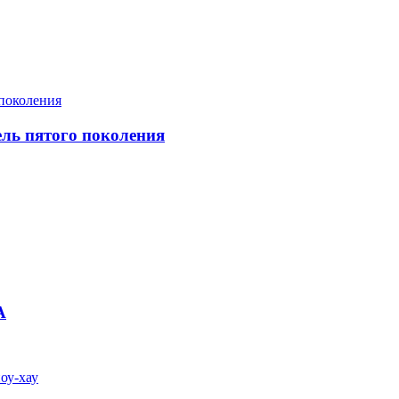
ель пятого поколения
А
оу-хау