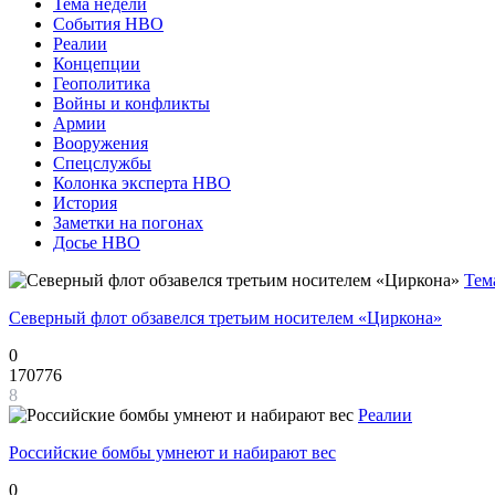
Тема недели
События НВО
Реалии
Концепции
Геополитика
Войны и конфликты
Армии
Вооружения
Спецслужбы
Колонка эксперта НВО
История
Заметки на погонах
Досье НВО
Тем
Северный флот обзавелся третьим носителем «Циркона»
0
170776
8
Реалии
Российские бомбы умнеют и набирают вес
0