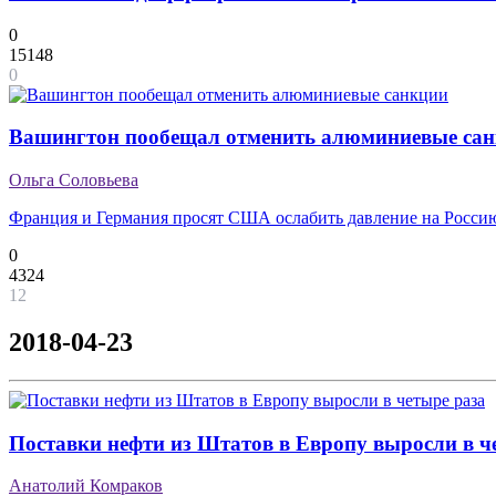
0
15148
0
Вашингтон пообещал отменить алюминиевые са
Ольга Соловьева
Франция и Германия просят США ослабить давление на Росси
0
4324
12
2018-04-23
Поставки нефти из Штатов в Европу выросли в ч
Анатолий Комраков