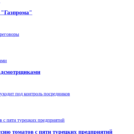
я "Газпрома"
ереговоры
надсмотрщиками
уходит под контроль посредников
оссию томатов с пяти турецких предприятий