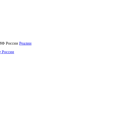
Реалии
 России