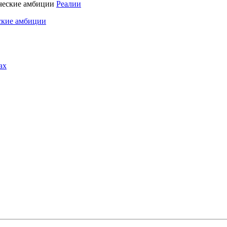
Реалии
ские амбиции
ах