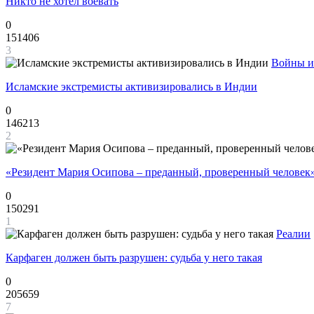
Никто не хотел воевать
0
151406
3
Войны и
Исламские экстремисты активизировались в Индии
0
146213
2
«Резидент Мария Осипова – преданный, проверенный человек
0
150291
1
Реалии
Карфаген должен быть разрушен: судьба у него такая
0
205659
7