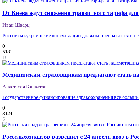
От Киева ждут снижения транзитного тарифа дл
Иван Шварц
Российско-украинские консультации должны превратиться в п
0
5181
16
Медицинским страховщикам предлагают стать 
Анастасия Башкатова
Государственное финансирование здравоохранения все больше 
0
3124
5
Россельхознадзор разрешил с 24 апреля ввоз в Р