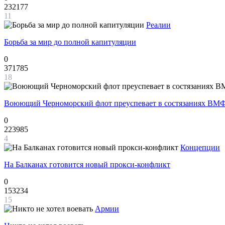
232177
11
Реалии
Борьба за мир до полной капитуляции
0
371785
18
Воюющий Черноморский флот преуспевает в состязаниях ВМФ
0
223985
4
Концепции
На Балканах готовится новый прокси-конфликт
0
153234
15
Армии