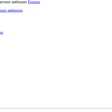
Реалии
ские амбиции
ах