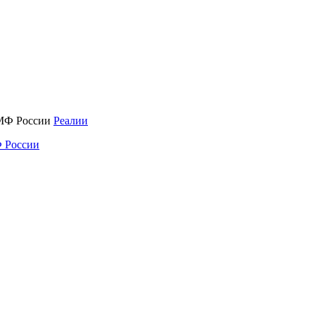
Реалии
 России