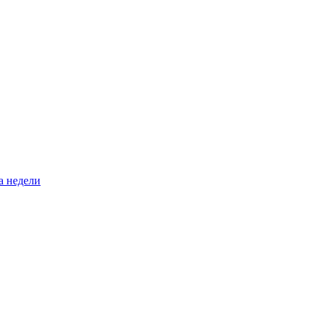
а недели