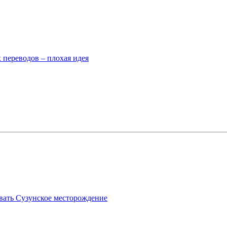
 переводов – плохая идея
вать Сузунское месторождение