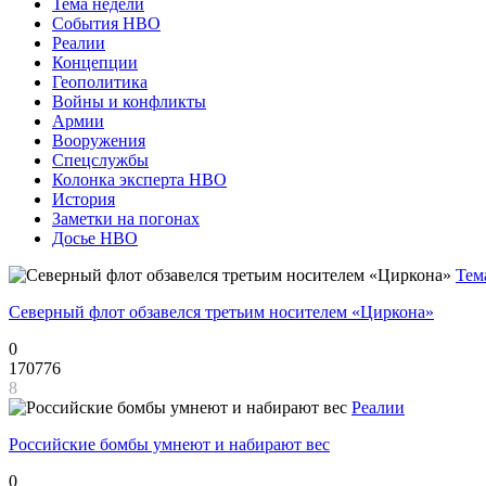
Тема недели
События НВО
Реалии
Концепции
Геополитика
Войны и конфликты
Армии
Вооружения
Спецслужбы
Колонка эксперта НВО
История
Заметки на погонах
Досье НВО
Тем
Северный флот обзавелся третьим носителем «Циркона»
0
170776
8
Реалии
Российские бомбы умнеют и набирают вес
0