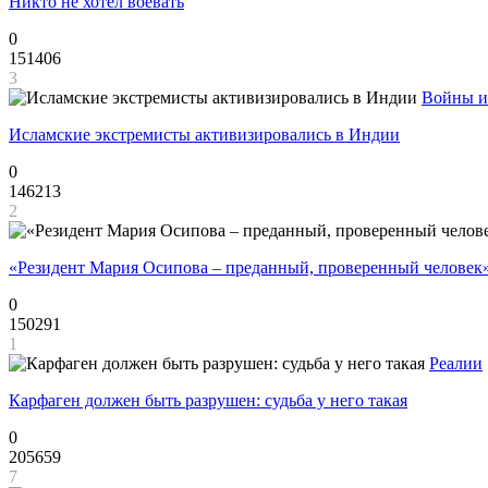
Никто не хотел воевать
0
151406
3
Войны и
Исламские экстремисты активизировались в Индии
0
146213
2
«Резидент Мария Осипова – преданный, проверенный человек
0
150291
1
Реалии
Карфаген должен быть разрушен: судьба у него такая
0
205659
7