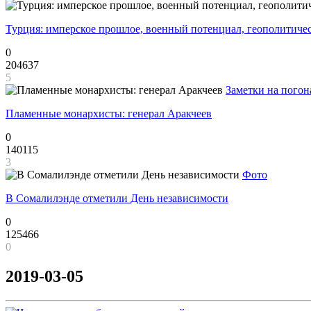
Турция: имперское прошлое, военный потенциал, геополитиче
0
204637
5
Заметки на погон
Пламенные монархисты: генерал Аракчеев
0
140115
3
Фото
В Сомалилэнде отметили День независимости
0
125466
0
2019-03-05