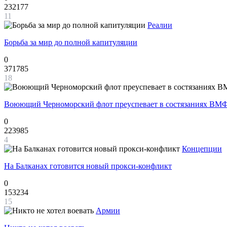
232177
11
Реалии
Борьба за мир до полной капитуляции
0
371785
18
Воюющий Черноморский флот преуспевает в состязаниях ВМФ
0
223985
4
Концепции
На Балканах готовится новый прокси-конфликт
0
153234
15
Армии