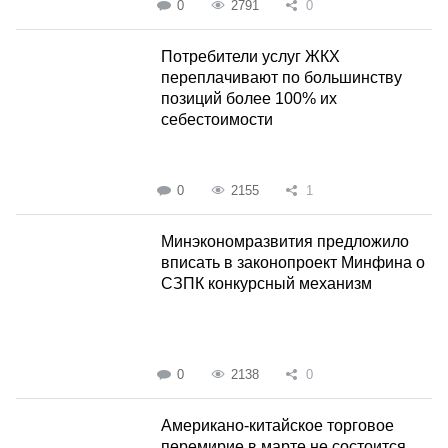
0
2791
0
Потребители услуг ЖКХ
переплачивают по большинству
позиций более 100% их
себестоимости
0
2155
1
Минэкономразвития предложило
вписать в законопроект Минфина о
СЗПК конкурсный механизм
0
2138
0
Американо-китайское торговое
перемирие в марте не состоится