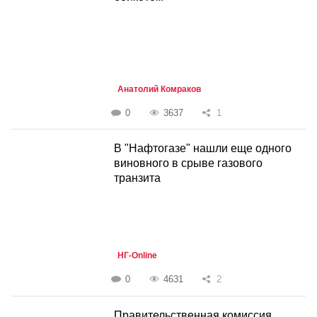
Анатолий Комраков
0
3637
1
В "Нафтогазе" нашли еще одного
виновного в срыве газового
транзита
НГ-Online
0
4631
2
Правительственная комиссия