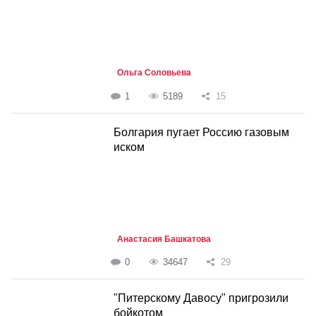
Ольга Соловьева
1
5189
15
Болгария пугает Россию газовым
иском
Анастасия Башкатова
0
34647
29
"Питерскому Давосу" пригрозили
бойкотом