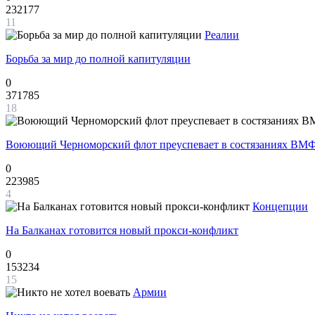
232177
11
Реалии
Борьба за мир до полной капитуляции
0
371785
18
Воюющий Черноморский флот преуспевает в состязаниях ВМФ
0
223985
4
Концепции
На Балканах готовится новый прокси-конфликт
0
153234
15
Армии