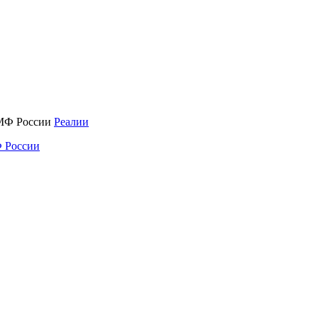
Реалии
 России