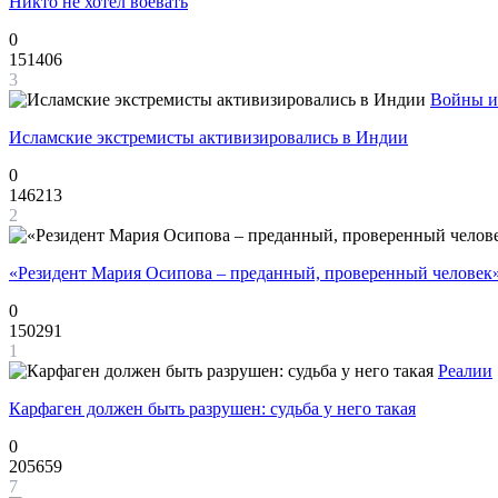
Никто не хотел воевать
0
151406
3
Войны и
Исламские экстремисты активизировались в Индии
0
146213
2
«Резидент Мария Осипова – преданный, проверенный человек
0
150291
1
Реалии
Карфаген должен быть разрушен: судьба у него такая
0
205659
7