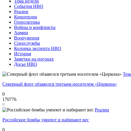
Тема недели
События НВО
Реалии
Концепции
Геополитика
Войны и конфликты
Армии
Вооружения
Спецслужбы
Колонка эксперта НВО
История
Заметки на погонах
Досье НВО
Тем
Северный флот обзавелся третьим носителем «Циркона»
0
170776
8
Реалии
Российские бомбы умнеют и набирают вес
0