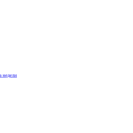
а недели