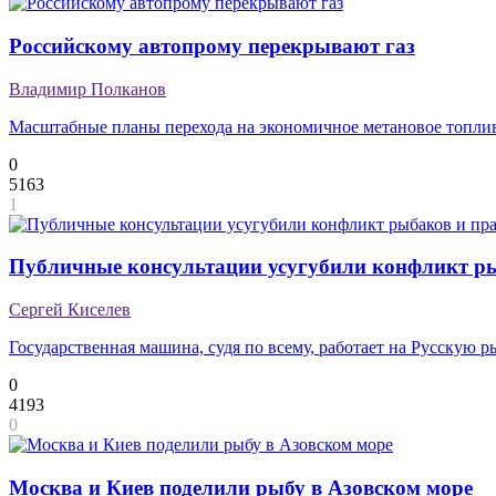
Российскому автопрому перекрывают газ
Владимир Полканов
Масштабные планы перехода на экономичное метановое топлив
0
5163
1
Публичные консультации усугубили конфликт ры
Сергей Киселев
Государственная машина, судя по всему, работает на Русску
0
4193
0
Москва и Киев поделили рыбу в Азовском море