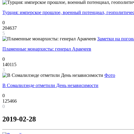
Турция: имперское прошлое, военный потенциал, геополитиче
0
204637
5
Заметки на погон
Пламенные монархисты: генерал Аракчеев
0
140115
3
Фото
В Сомалилэнде отметили День независимости
0
125466
0
2019-02-28