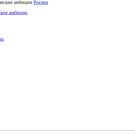
Реалии
ские амбиции
ах