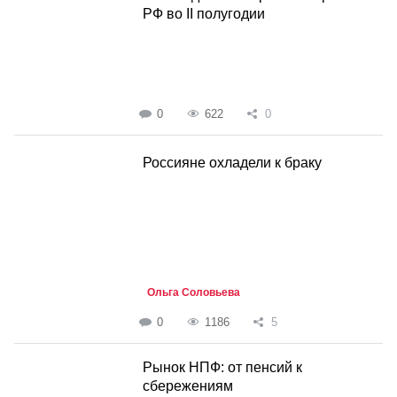
РФ во II полугодии
0
622
0
Россияне охладели к браку
Ольга Соловьева
0
1186
5
Рынок НПФ: от пенсий к
сбережениям