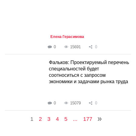
Елена Герасимова
0
15691
0
Фальков: Проектируемый перечень
специальностей будет
соотноситься с запросом
экономики и задачами рынка труда
0
15079
0
1
2
3
4
5
...
177