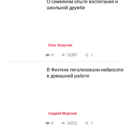
О семейном опыте воспитания и
школьной дружбе
Олег Кошутин
0
15387
0
В Физтехе легализовали нейросети
в домашней работе
Андрей Морозов
0
14212
0