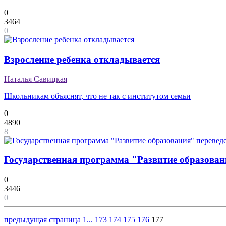
0
3464
0
Взросление ребенка откладывается
Наталья Савицкая
Школьникам объяснят, что не так с институтом семьи
0
4890
8
Государственная программа "Развитие образован
0
3446
0
предыдущая страница
1
...
173
174
175
176
177