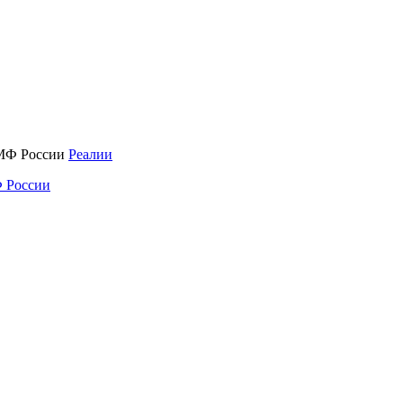
Реалии
 России