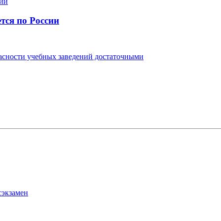
ся по России
асности учебных заведений достаточными
сэкзамен