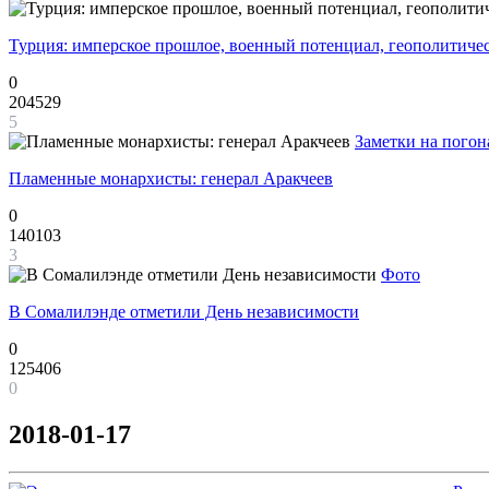
Турция: имперское прошлое, военный потенциал, геополитиче
0
204529
5
Заметки на погон
Пламенные монархисты: генерал Аракчеев
0
140103
3
Фото
В Сомалилэнде отметили День независимости
0
125406
0
2018-01-17