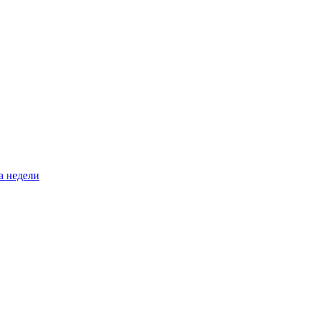
а недели