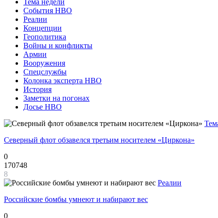
Тема недели
События НВО
Реалии
Концепции
Геополитика
Войны и конфликты
Армии
Вооружения
Спецслужбы
Колонка эксперта НВО
История
Заметки на погонах
Досье НВО
Тем
Северный флот обзавелся третьим носителем «Циркона»
0
170748
8
Реалии
Российские бомбы умнеют и набирают вес
0