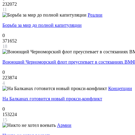
232072
11
Реалии
Борьба за мир до полной капитуляции
0
371652
18
Воюющий Черноморский флот преуспевает в состязаниях ВМФ
0
223874
4
Концепции
На Балканах готовится новый прокси-конфликт
0
153224
15
Армии