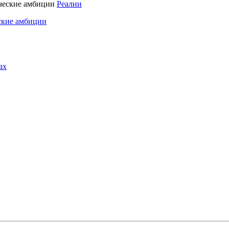
Реалии
ские амбиции
ах