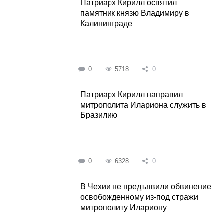
Патриарх Кирилл освятил
памятник князю Владимиру в
Калининграде
0
5718
0
Патриарх Кирилл направил
митрополита Илариона служить в
Бразилию
0
6328
0
В Чехии не предъявили обвинение
освобожденному из-под стражи
митрополиту Илариону