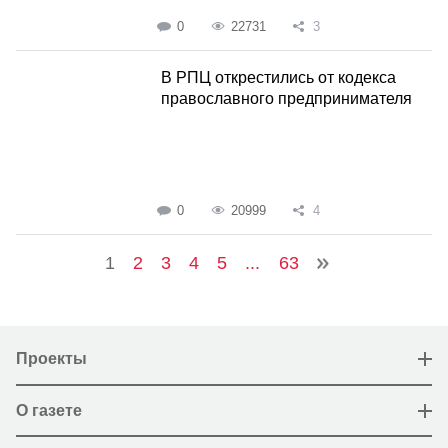
0
22731
3
В РПЦ открестились от кодекса
православного предпринимателя
0
20999
4
1
2
3
4
5
...
63
Проекты
О газете