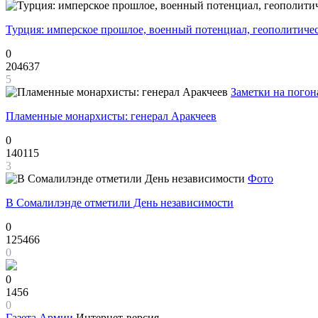
Турция: имперское прошлое, военный потенциал, геополитиче
0
204637
5
Заметки на погон
Пламенные монархисты: генерал Аракчеев
0
140115
3
Фото
В Сомалилэнде отметили День независимости
0
125466
0
0
1456
0
Газета
Армии
Интернет-версия