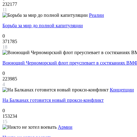
232177
11
Реалии
Борьба за мир до полной капитуляции
0
371785
18
Воюющий Черноморский флот преуспевает в состязаниях ВМФ
0
223985
4
Концепции
На Балканах готовится новый прокси-конфликт
0
153234
15
Армии