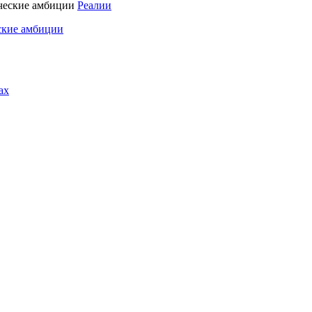
Реалии
ские амбиции
ах