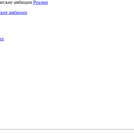
Реалии
ские амбиции
ах