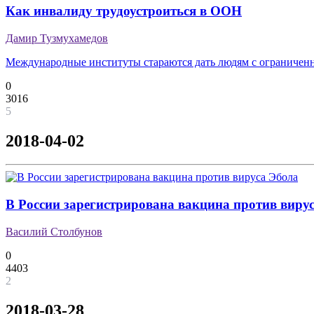
Как инвалиду трудоустроиться в ООН
Дамир Тузмухамедов
Международные институты стараются дать людям с ограниче
0
3016
5
2018-04-02
В России зарегистрирована вакцина против виру
Василий Столбунов
0
4403
2
2018-03-28