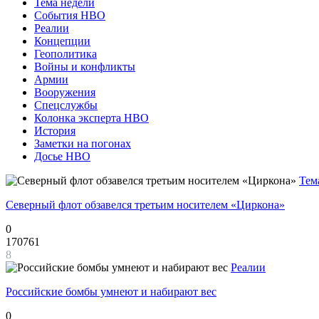
Тема недели
События НВО
Реалии
Концепции
Геополитика
Войны и конфликты
Армии
Вооружения
Спецслужбы
Колонка эксперта НВО
История
Заметки на погонах
Досье НВО
Тем
Северный флот обзавелся третьим носителем «Циркона»
0
170761
8
Реалии
Российские бомбы умнеют и набирают вес
0