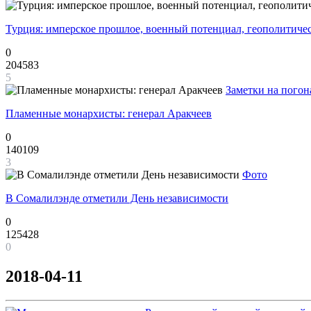
Турция: имперское прошлое, военный потенциал, геополитиче
0
204583
5
Заметки на погон
Пламенные монархисты: генерал Аракчеев
0
140109
3
Фото
В Сомалилэнде отметили День независимости
0
125428
0
2018-04-11