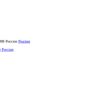
Реалии
 России