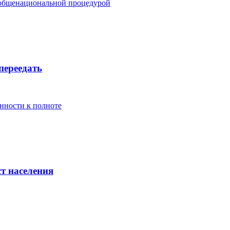
 общенациональной процедурой
переедать
нности к полноте
т населения