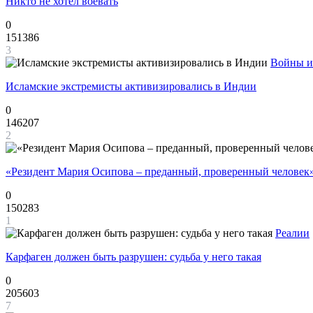
Никто не хотел воевать
0
151386
3
Войны и
Исламские экстремисты активизировались в Индии
0
146207
2
«Резидент Мария Осипова – преданный, проверенный человек
0
150283
1
Реалии
Карфаген должен быть разрушен: судьба у него такая
0
205603
7