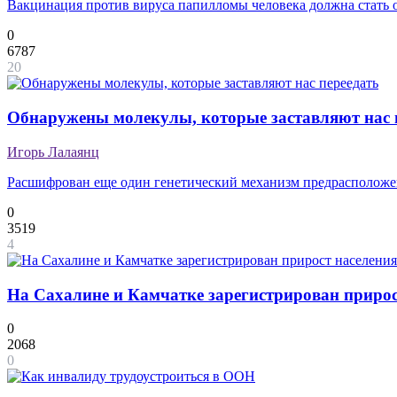
Вакцинация против вируса папилломы человека должна стать
0
6787
20
Обнаружены молекулы, которые заставляют нас 
Игорь Лалаянц
Расшифрован еще один генетический механизм предрасположе
0
3519
4
На Сахалине и Камчатке зарегистрирован прирос
0
2068
0