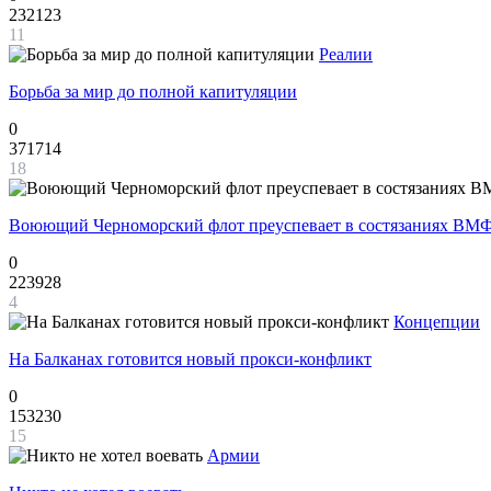
232123
11
Реалии
Борьба за мир до полной капитуляции
0
371714
18
Воюющий Черноморский флот преуспевает в состязаниях ВМФ
0
223928
4
Концепции
На Балканах готовится новый прокси-конфликт
0
153230
15
Армии