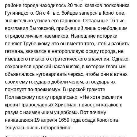
районе города находилось 20 тыс. казаков полковника
Гуляницкого. Он с 4 тыс. бойцов заперся в Конотопе,
значительно усилив его гарнизон. Остальные 16 тыс.
возглавил Выговской, прибывший лишь с небольшим
отрядом личных наемников. Нынешние историки
пеняют Трубецкому, что он вместо того, чтобы разбить
гетмана, ввязался в неторопливую осаду города, не
имевшего никакого стратегического значения. Однако
сохранился царский наказ князю, в котором главным
объявлялось «уговаривать черкас, чтобы они в винах
своих ему государю добили челом, а государь их
пожалует по-прежнему». В царской грамоте
Полтавскому полку предписано: «Не хотя разлития
крови Православных Христиан, привести казаков в
разум с наименьшим ущербом». Вот почему
начавшаяся 19 апреля 1659 года осада Конотопа
тянулась очень неторопливо.