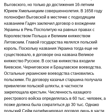
Выговского, но только до достижения 16-летним
Юрием Хмельницким совершеннолетия. В 1658 году
полонофил Выговской в местечке с подходящим
названием Гадяч заключил договор о вхождении
Украины в Речь Посполитую на равных правах с
Королевством Польша и Великим княжеством
Литовским. Главой государства являлся польский
король. Поскольку названия Украина тогда еще не
существовало, в договоре она названа Великое
княжество Русское. В состав княжества входили
Киевское, Черниговское и Брацлавское воеводства.
Остальные украинские воеводства становились
польскими. По договору казачья старшина получала
привилегии польской шляхты, в частности
закрепощала крестьян. Численность казацкого
реестрового войска определялась в 60 тыс. человек, а
позже должна была сократиться до 30 тыс. Однако
польский Сейм ратифицировал договор лишь в части