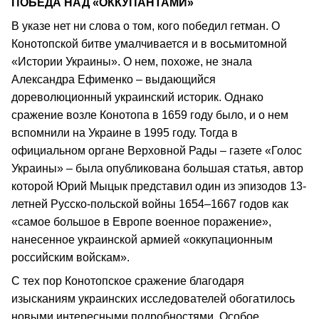
ПОБЕДА НАД «ОККУПАНТАМИ»
В указе нет ни слова о том, кого победил гетман. О
Конотопской битве умалчивается и в восьмитомной
«Истории Украины». О нем, похоже, не знала
Александра Ефименко – выдающийся
дореволюционный украинский историк. Однако
сражение возле Конотопа в 1659 году было, и о нем
вспомнили на Украине в 1995 году. Тогда в
официальном органе Верховной Рады – газете «Голос
Украины» – была опубликована большая статья, автор
которой Юрий Мыцык представил один из эпизодов 13-
летней Русско-польской войны 1654–1667 годов как
«самое большое в Европе военное поражение»,
нанесенное украинской армией «оккупационным
российским войскам».
С тех пор Конотопское сражение благодаря
изысканиям украинских исследователей обогатилось
новыми интересными подробностями. Особое