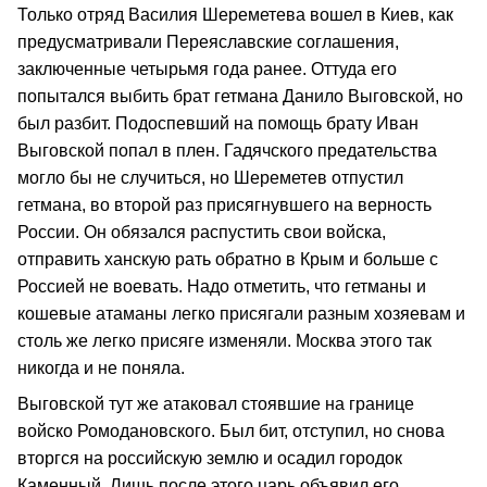
Только отряд Василия Шереметева вошел в Киев, как
предусматривали Переяславские соглашения,
заключенные четырьмя года ранее. Оттуда его
попытался выбить брат гетмана Данило Выговской, но
был разбит. Подоспевший на помощь брату Иван
Выговской попал в плен. Гадячского предательства
могло бы не случиться, но Шереметев отпустил
гетмана, во второй раз присягнувшего на верность
России. Он обязался распустить свои войска,
отправить ханскую рать обратно в Крым и больше с
Россией не воевать. Надо отметить, что гетманы и
кошевые атаманы легко присягали разным хозяевам и
столь же легко присяге изменяли. Москва этого так
никогда и не поняла.
Выговской тут же атаковал стоявшие на границе
войско Ромодановского. Был бит, отступил, но снова
вторгся на российскую землю и осадил городок
Каменный. Лишь после этого царь объявил его