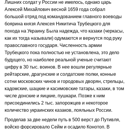
Лишних солдат у России не имелось, однако царь
Алексей Михайлович весной 1659 года собрал
большой отряд под командованием главного воеводы
боярина князя Алексея Никитича Трубецкого для
похода на Украину. Была надежда, что казаки (черкасы,
как их тогда называли) одумаются и вернутся под руку
православного государя. Численность армии
Трубецкого пока полностью не установлена, это дело
будущего, но наиболее реальной ученые считают
цифру в 30 тыс. воинов. В нее вошли регулярные
рейтарские, драгунские и солдатские полки, конные
сотни московских чинов и городовых дворян, стрельцы,
кадомские, шацкие и касимовские татары, казаки, в том
числе донские и яицкие, пушкари. Позже к ним
присоединились 2 тыс. запорожцев и некоторое
количество украинских казаков, лояльных России.
Проделав за две недели путь в 500 верст до Путивля,
войско форсировало Сейм и осадило Конотоп. В