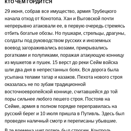
КТО ЧЕМ ГОРДИТСЯ
29 июня, собрав все имущество, армия Трубецкого
начала отход от Конотопа. Хан и Выговской почти
непрерывно атаковали ее, в первую очередь стремясь
отбить богатые обозы. Но пушкари, стрельцы, драгуны,
солдаты под руководством русских и иноземных
воевод загораживались возами, прикрывались
рогатками и полупиками, поражая атакующую конницу
из мушкетов и пушек. 15 верст до реки Сейм войска
шли два дня в непрестанных боях. Вся дорога была
усыпана телами татар и казаков. Пехота нового строя
оказалась не по зубам традиционной
восточноевропейской коннице, считавшейся до той
поры сильнее любого пешего строя. Постояв на
Сейме, армия в полном порядке переправилась на
русский берег и 10 июля пришла в Путивль. Здесь был
проведен наличный смотр и переписаны убывшие.
В те времена учет потерь был строгим. Контроль