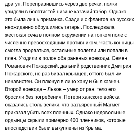
драгун. Переправившись через две речки, полки
увидели в болотистой низине казачий табор. Однако
это была лишь приманка. Сзади и с флангов на русских
неожиданно обрушились татары. Последовала
жестокая сеча в полном окружении на топком поле с
численно превосходящим противником. Часть конницы
смогла прорваться, остальные полегли или попали в
плен. Угодили в полон оба раненых воеводы. Семен
Романович Пожарский, дальний родственник Дмитрия
Пожарского, не раз бивал крымцев, оттого был им
ненавистен. Он плюнул в лицо хану и был казнен.
Второй воевода – Львов – умер от ран, тело его
бросили без погребения. Потери ханского войска
оказались столь велики, что разъяренный Магмет
приказал убить всех пленных. Однако недовольные
ордынцы скрыли примерно 400 пленников, которые
впоследствии были выкуплены из Крыма.