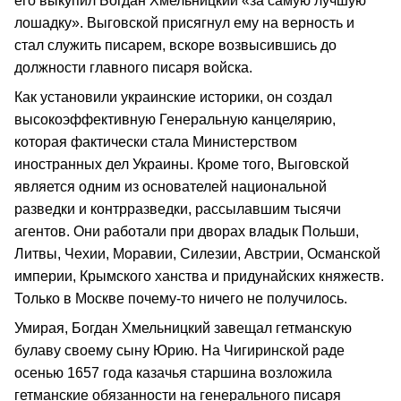
его выкупил Богдан Хмельницкий «за самую лучшую
лошадку». Выговской присягнул ему на верность и
стал служить писарем, вскоре возвысившись до
должности главного писаря войска.
Как установили украинские историки, он создал
высокоэффективную Генеральную канцелярию,
которая фактически стала Министерством
иностранных дел Украины. Кроме того, Выговской
является одним из основателей национальной
разведки и контрразведки, рассылавшим тысячи
агентов. Они работали при дворах владык Польши,
Литвы, Чехии, Моравии, Силезии, Австрии, Османской
империи, Крымского ханства и придунайских княжеств.
Только в Москве почему-то ничего не получилось.
Умирая, Богдан Хмельницкий завещал гетманскую
булаву своему сыну Юрию. На Чигиринской раде
осенью 1657 года казачья старшина возложила
гетманские обязанности на генерального писаря