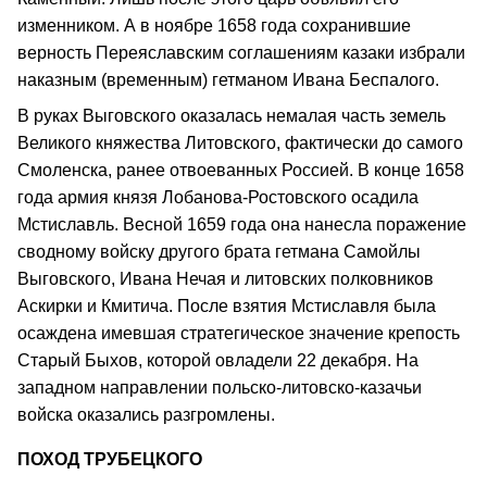
изменником. А в ноябре 1658 года сохранившие
верность Переяславским соглашениям казаки избрали
наказным (временным) гетманом Ивана Беспалого.
В руках Выговского оказалась немалая часть земель
Великого княжества Литовского, фактически до самого
Смоленска, ранее отвоеванных Россией. В конце 1658
года армия князя Лобанова-Ростовского осадила
Мстиславль. Весной 1659 года она нанесла поражение
сводному войску другого брата гетмана Самойлы
Выговского, Ивана Нечая и литовских полковников
Аскирки и Кмитича. После взятия Мстиславля была
осаждена имевшая стратегическое значение крепость
Старый Быхов, которой овладели 22 декабря. На
западном направлении польско-литовско-казачьи
войска оказались разгромлены.
ПОХОД ТРУБЕЦКОГО