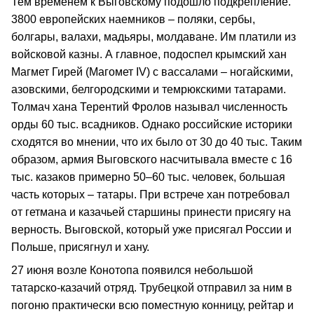
Тем временем к Выговскому подошло подкрепление.
3800 европейских наемников – поляки, сербы,
болгары, валахи, мадьяры, молдаване. Им платили из
войсковой казны. А главное, подоспел крымский хан
Магмет Гирей (Магомет IV) с вассалами – ногайскими,
азовскими, белгородскими и темрюкскими татарами.
Толмач хана Терентий Фролов называл численность
орды 60 тыс. всадников. Однако российские историки
сходятся во мнении, что их было от 30 до 40 тыс. Таким
образом, армия Выговского насчитывала вместе с 16
тыс. казаков примерно 50–60 тыс. человек, большая
часть которых – татары. При встрече хан потребовал
от гетмана и казачьей старшины принести присягу на
верность. Выговской, который уже присягал России и
Польше, присягнул и хану.
27 июня возле Конотопа появился небольшой
татарско-казачий отряд. Трубецкой отправил за ним в
погоню практически всю поместную конницу, рейтар и