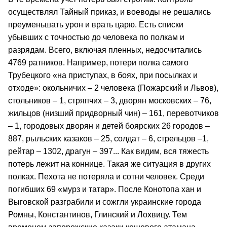
осуществлял Тайный приказ, и воеводы не решались
преуменьшать урон и врать царю. Есть списки
убывших с точностью до человека по полкам и
разрядам. Всего, включая пленных, недосчитались
4769 ратников. Например, потери полка самого
Трубецкого «на приступах, в боях, при посылках и
отходе»: окольничих – 2 человека (Пожарский и Львов),
стольников – 1, стряпчих – 3, дворян московских – 76,
жильцов (низший придворный чин) – 161, перевотчиков
– 1, городовых дворян и детей боярских 26 городов –
887, рыльских казаков – 25, солдат – 6, стрельцов –1,
рейтар – 1302, драгун – 397... Как видим, вся тяжесть
потерь лежит на коннице. Такая же ситуация в других
полках. Пехота не потеряла и сотни человек. Среди
погибших 69 «мурз и татар». После Конотопа хан и
Выговской разграбили и сожгли украинские города
Ромны, Константинов, Глинский и Лохвицу. Тем