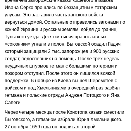
временем запорожские казаки кошевого атамана
Ивана Серко прошлись по беззащитным татарским
улусам. Это заставило часть ханского войска
вернуться домой. Остальные отправились загонами по
южной Украине и русским землям, дойдя до границ
Тульского уезда. Десятки тысяч православных
«союзники» угнали в полон. Выговской осадил Гадяч,
который защищали 2 тыс. запорожцев и 900 русских
солдат, подоспевших на помощь. После трех недель
неудачных штурмов гетман с большими потерями и
позором отступил. После этого он лишился всякой
поддержки. В ноябре из Киева вышел Шереметев с
войском и под Хмельниками в очередной раз разбил
гетмана и польские отряды Анджея Потоцкого и Яна
Сапеги.
Через четыре месяца после Конотопа казаки сместили
Выговского, а гетманом избрали Юрия Хмельницкого.
27 октября 1659 года он подписал второй