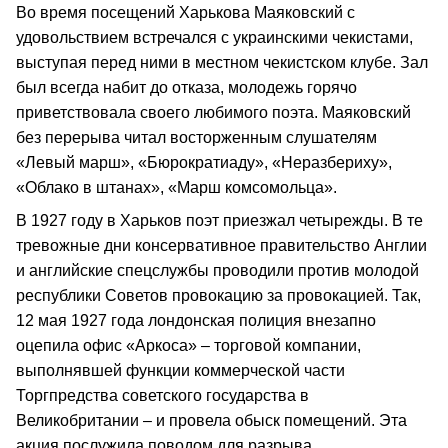
Во время посещений Харькова Маяковский с
удовольствием встречался с украинскими чекистами,
выступая перед ними в местном чекистском клубе. Зал
был всегда набит до отказа, молодежь горячо
приветствовала своего любимого поэта. Маяковский
без перерыва читал восторженным слушателям
«Левый марш», «Бюрократиаду», «Неразбериху»,
«Облако в штанах», «Марш комсомольца».
В 1927 году в Харьков поэт приезжал четырежды. В те
тревожные дни консервативное правительство Англии
и английские спецслужбы проводили против молодой
республики Советов провокацию за провокацией. Так,
12 мая 1927 года лондонская полиция внезапно
оцепила офис «Аркоса» – торговой компании,
выполнявшей функции коммерческой части
Торгпредства советского государства в
Великобритании – и провела обыск помещений. Эта
акция послужила поводом для разрыва