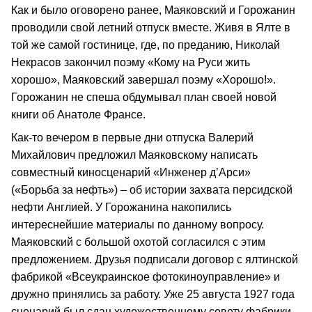
Как и было оговорено ранее, Маяковский и Горожанин
проводили свой летний отпуск вместе. Живя в Ялте в
той же самой гостинице, где, по преданию, Николай
Некрасов закончил поэму «Кому на Руси жить
хорошо», Маяковский завершал поэму «Хорошо!».
Горожанин не спеша обдумывал план своей новой
книги об Анатоле Франсе.
Как-то вечером в первые дни отпуска Валерий
Михайлович предложил Маяковскому написать
совместный киносценарий «Инженер д’Арси»
(«Борьба за нефть») – об истории захвата персидской
нефти Англией. У Горожанина накопились
интереснейшие материалы по данному вопросу.
Маяковский с большой охотой согласился с этим
предложением. Друзья подписали договор с ялтинской
фабрикой «Всеукраинское фотокиноуправление» и
дружно принялись за работу. Уже 25 августа 1927 года
сценарий был сдан художественному совету фабрики.