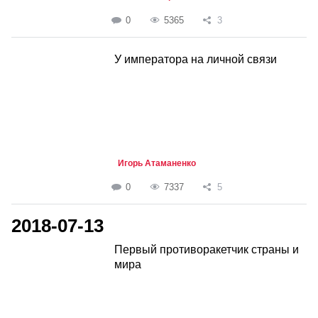
0
5365
3
У императора на личной связи
Игорь Атаманенко
0
7337
5
2018-07-13
Первый противоракетчик страны и
мира