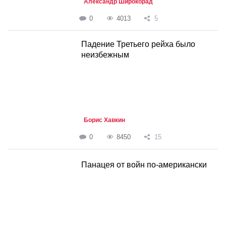
Александр Широкорад
0
4013
5
Падение Третьего рейха было
неизбежным
Борис Хавкин
0
8450
15
Панацея от войн по-американски