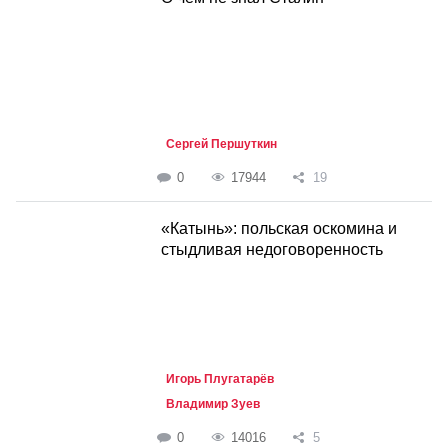
Сергей Першуткин
0
17944
19
«Катынь»: польская оскомина и
стыдливая недоговоренность
Игорь Плугатарёв
Владимир Зуев
0
14016
5