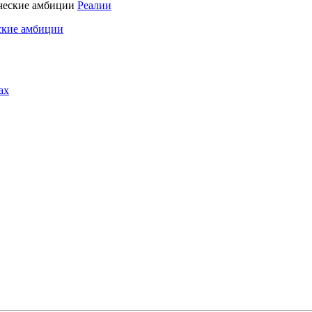
Реалии
ские амбиции
ах