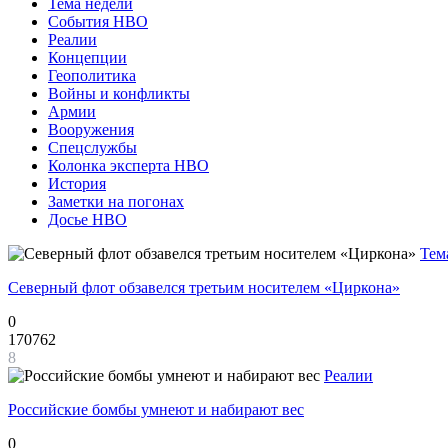
Тема недели
События НВО
Реалии
Концепции
Геополитика
Войны и конфликты
Армии
Вооружения
Спецслужбы
Колонка эксперта НВО
История
Заметки на погонах
Досье НВО
Тем
Северный флот обзавелся третьим носителем «Циркона»
0
170762
8
Реалии
Российские бомбы умнеют и набирают вес
0