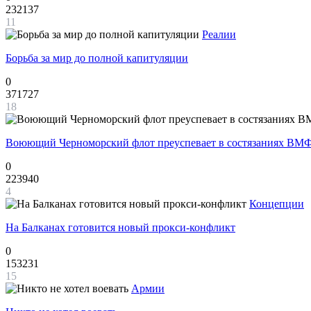
232137
11
Реалии
Борьба за мир до полной капитуляции
0
371727
18
Воюющий Черноморский флот преуспевает в состязаниях ВМФ
0
223940
4
Концепции
На Балканах готовится новый прокси-конфликт
0
153231
15
Армии