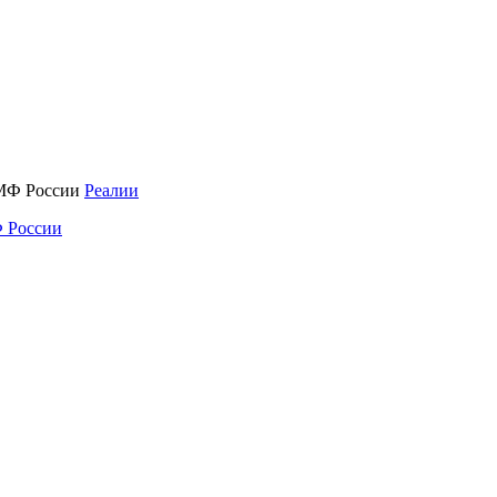
Реалии
 России