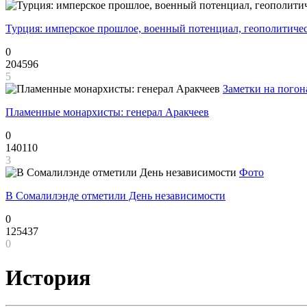
Турция: имперское прошлое, военный потенциал, геополитиче
0
204596
5
Заметки на погон
Пламенные монархисты: генерал Аракчеев
0
140110
3
Фото
В Сомалилэнде отметили День независимости
0
125437
0
История