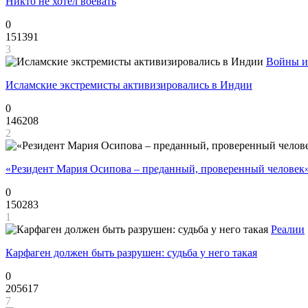
Никто не хотел воевать
0
151391
3
Войны и
Исламские экстремисты активизировались в Индии
0
146208
2
«Резидент Мария Осипова – преданный, проверенный человек
0
150283
1
Реалии
Карфаген должен быть разрушен: судьба у него такая
0
205617
7