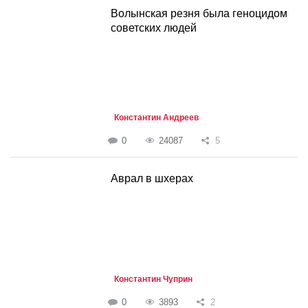
Волынская резня была геноцидом
советских людей
Константин Андреев
0
24087
5
Аврал в шхерах
Константин Чуприн
0
3893
2