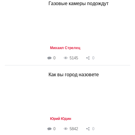
Газовые камеры подождут
Михаил Стрелец
0
5145
0
Как вы город назовете
Юрий Юдин
0
5842
0