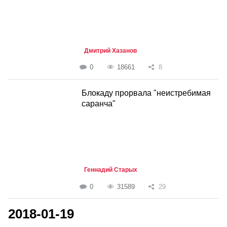
Дмитрий Хазанов
0
18661
8
Блокаду прорвала "неистребимая
саранча"
Геннадий Старых
0
31589
29
2018-01-19