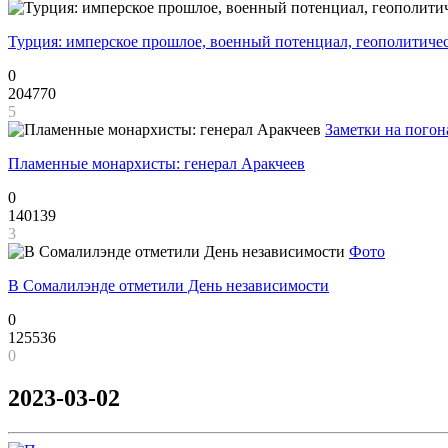
Турция: имперское прошлое, военный потенциал, геополитиче
0
204770
5
Заметки на погон
Пламенные монархисты: генерал Аракчеев
0
140139
3
Фото
В Сомалилэнде отметили День независимости
0
125536
0
2023-03-02