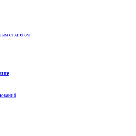
ивым стратегом
чше
нований