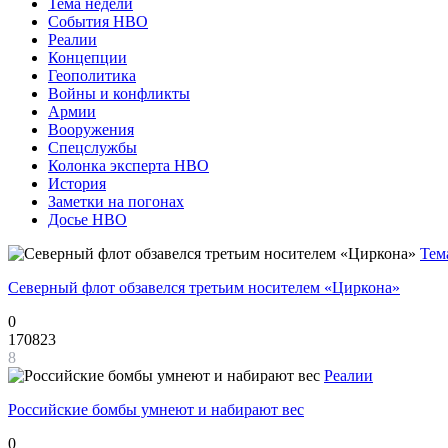
Тема недели
События НВО
Реалии
Концепции
Геополитика
Войны и конфликты
Армии
Вооружения
Спецслужбы
Колонка эксперта НВО
История
Заметки на погонах
Досье НВО
Тем
Северный флот обзавелся третьим носителем «Циркона»
0
170823
8
Реалии
Российские бомбы умнеют и набирают вес
0