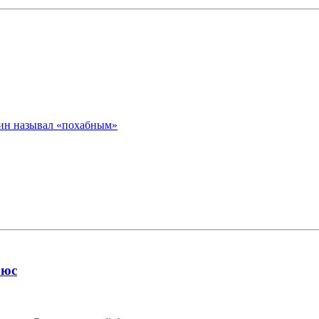
нин называл «похабным»
люс