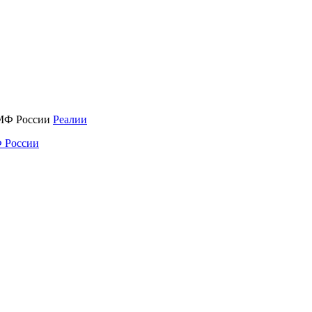
Реалии
 России