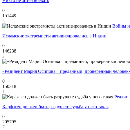
Никто не хотел воевать
0
151449
3
Войны и
Исламские экстремисты активизировались в Индии
0
146238
2
«Резидент Мария Осипова – преданный, проверенный человек
0
150318
1
Реалии
Карфаген должен быть разрушен: судьба у него такая
0
205795
7