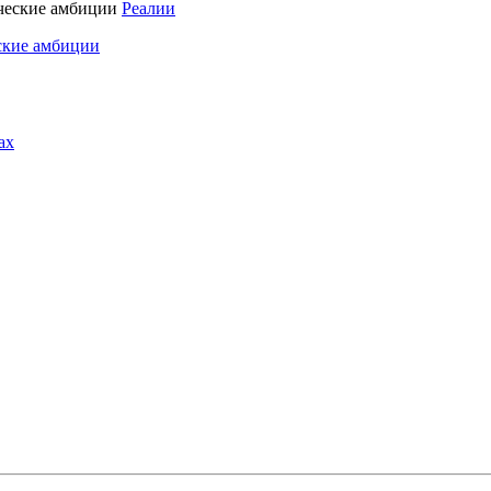
Реалии
ские амбиции
ах