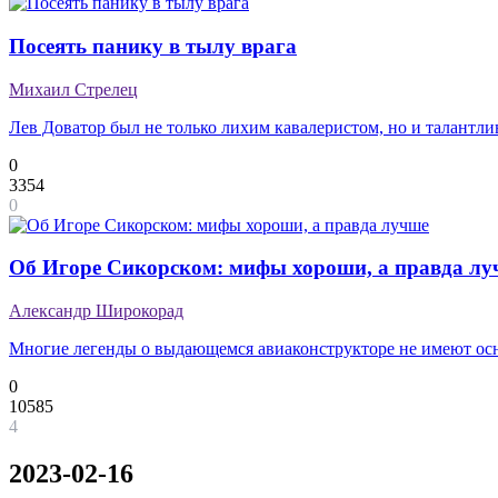
Посеять панику в тылу врага
Михаил Стрелец
Лев Доватор был не только лихим кавалеристом, но и талантл
0
3354
0
Об Игоре Сикорском: мифы хороши, а правда лу
Александр Широкорад
Многие легенды о выдающемся авиаконструкторе не имеют ос
0
10585
4
2023-02-16