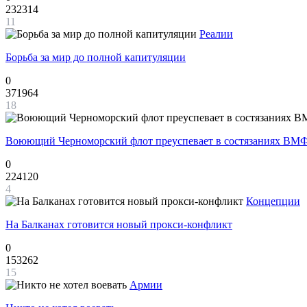
232314
11
Реалии
Борьба за мир до полной капитуляции
0
371964
18
Воюющий Черноморский флот преуспевает в состязаниях ВМФ
0
224120
4
Концепции
На Балканах готовится новый прокси-конфликт
0
153262
15
Армии