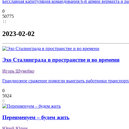
Бесславная капитуляция командования 6-й армии вермахта и р
0
50775
11
2023-02-02
Эхо Сталинграда в пространстве и во времени
Игорь Шумейко
Грандиозное сражение помогли выиграть работники транспорт
0
5924
0
Переименуем – будем жить
Юрий Юдин