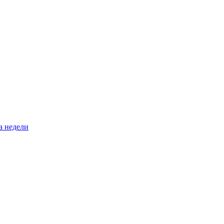
а недели