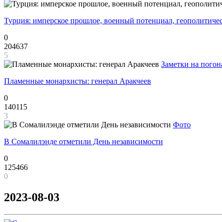
Турция: имперское прошлое, военный потенциал, геополитиче
0
204637
5
Заметки на погон
Пламенные монархисты: генерал Аракчеев
0
140115
3
Фото
В Сомалилэнде отметили День независимости
0
125466
0
2023-08-03