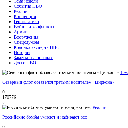
Тема недели
События НВО
Реалии
Концепции
Геополитика
Войны и конфликты
Армии
Вооружения
Спецслужбы
Колонка эксперта НВО
История
Заметки на погонах
Досье НВО
Тем
Северный флот обзавелся третьим носителем «Циркона»
0
170776
8
Реалии
Российские бомбы умнеют и набирают вес
0