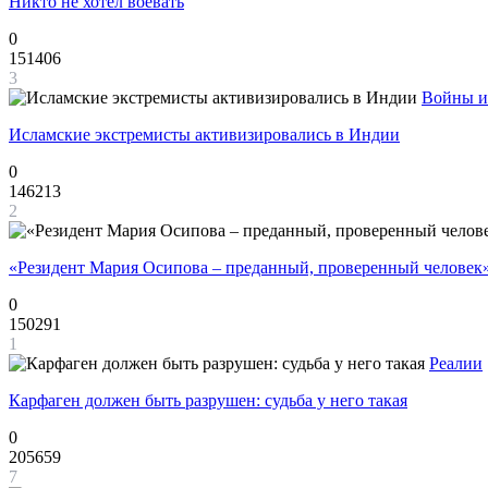
Никто не хотел воевать
0
151406
3
Войны и
Исламские экстремисты активизировались в Индии
0
146213
2
«Резидент Мария Осипова – преданный, проверенный человек
0
150291
1
Реалии
Карфаген должен быть разрушен: судьба у него такая
0
205659
7