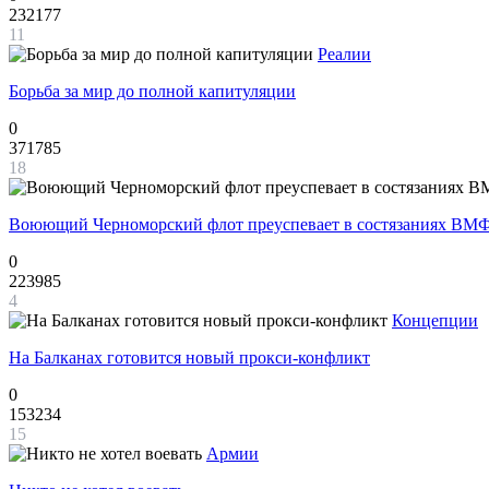
232177
11
Реалии
Борьба за мир до полной капитуляции
0
371785
18
Воюющий Черноморский флот преуспевает в состязаниях ВМФ
0
223985
4
Концепции
На Балканах готовится новый прокси-конфликт
0
153234
15
Армии