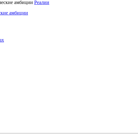
Реалии
ские амбиции
ах