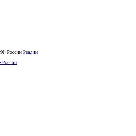
Реалии
 России