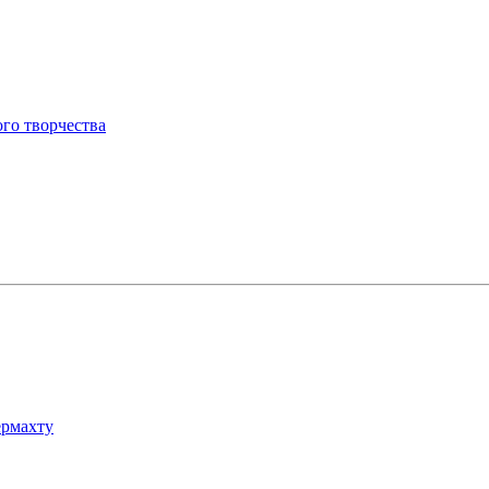
ого творчества
ермахту