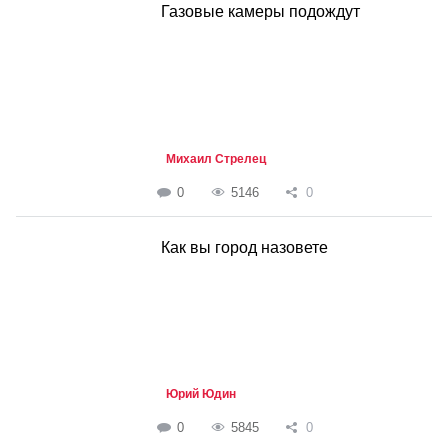
Газовые камеры подождут
Михаил Стрелец
0
5146
0
Как вы город назовете
Юрий Юдин
0
5845
0