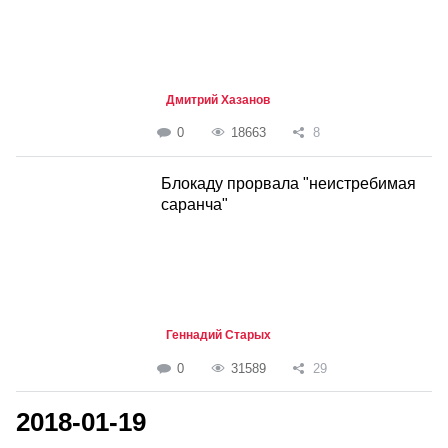
Дмитрий Хазанов
0
18663
8
Блокаду прорвала "неистребимая
саранча"
Геннадий Старых
0
31589
29
2018-01-19