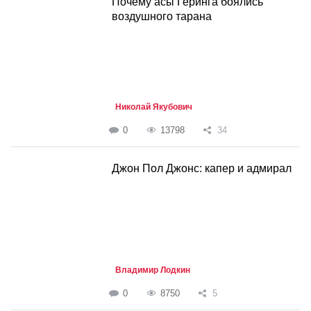
Почему асы Геринга боялись
воздушного тарана
Николай Якубович
0
13798
34
Джон Пол Джонс: капер и адмирал
Владимир Лодкин
0
8750
5