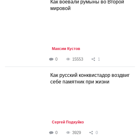
Как воевали румыны во Второй
мировой
Максим Кустов
0
15553
1
Как русский конквистадор воздвиг
себе памятник при жизни
Сергей Подкуйко
0
3929
0