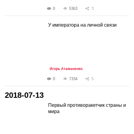
0
5363
3
У императора на личной связи
Игорь Атаманенко
0
7334
5
2018-07-13
Первый противоракетчик страны и
мира