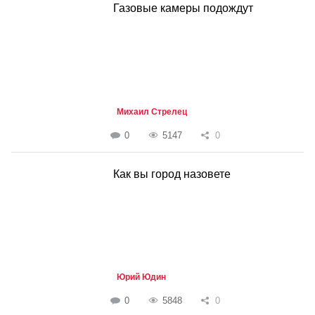
Газовые камеры подождут
Михаил Стрелец
0
5147
0
Как вы город назовете
Юрий Юдин
0
5848
0