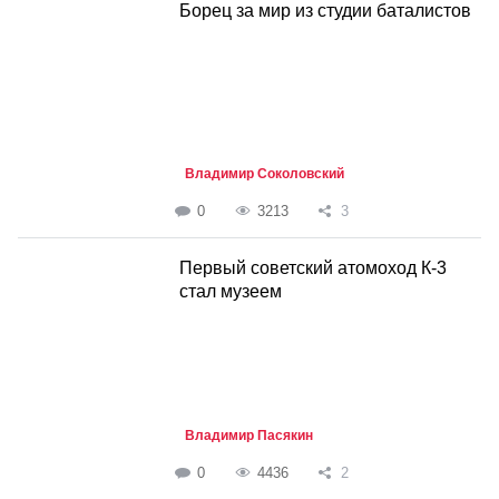
Борец за мир из студии баталистов
Владимир Соколовский
0
3213
3
Первый советский атомоход К-3
стал музеем
Владимир Пасякин
0
4436
2