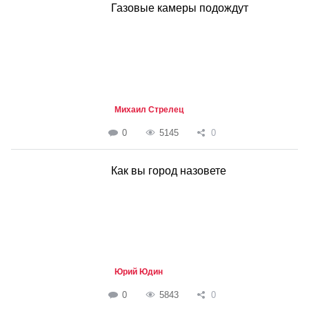
Газовые камеры подождут
Михаил Стрелец
0
5145
0
Как вы город назовете
Юрий Юдин
0
5843
0