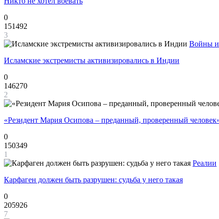
Никто не хотел воевать
0
151492
3
Войны и
Исламские экстремисты активизировались в Индии
0
146270
2
«Резидент Мария Осипова – преданный, проверенный человек
0
150349
1
Реалии
Карфаген должен быть разрушен: судьба у него такая
0
205926
7