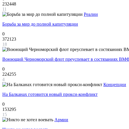
232448
11
Реалии
Борьба за мир до полной капитуляции
0
372123
18
Воюющий Черноморский флот преуспевает в состязаниях ВМФ
0
224255
4
Концепции
На Балканах готовится новый прокси-конфликт
0
153295
15
Армии