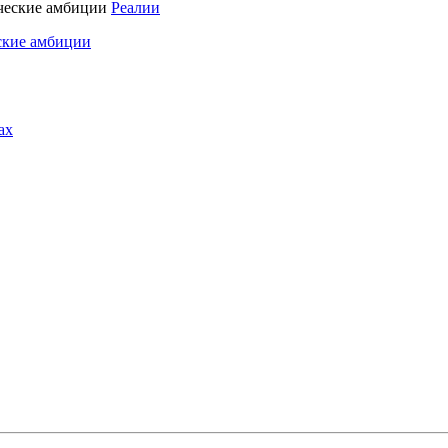
Реалии
ские амбиции
ах