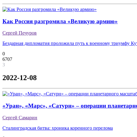
Как Россия разгромила «Великую армию»
Сергей Печуров
Бездарная дипломатия проложила путь к военному триумфу Ку
0
6707
3
2022-12-08
«Уран», «Марс», «Сатурн» – операции планетарн
Сергей Самарин
Сталинградская битва: хроника коренного перелома