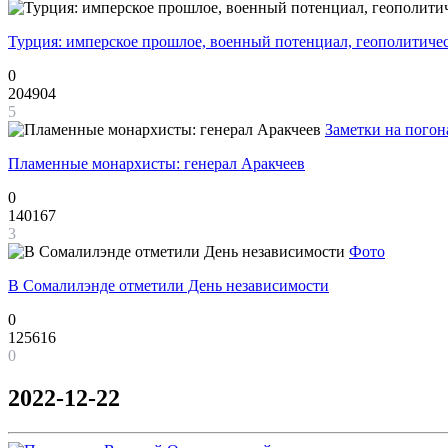
Турция: имперское прошлое, военный потенциал, геополитиче
0
204904
5
Заметки на погон
Пламенные монархисты: генерал Аракчеев
0
140167
3
Фото
В Сомалилэнде отметили День независимости
0
125616
0
2022-12-22