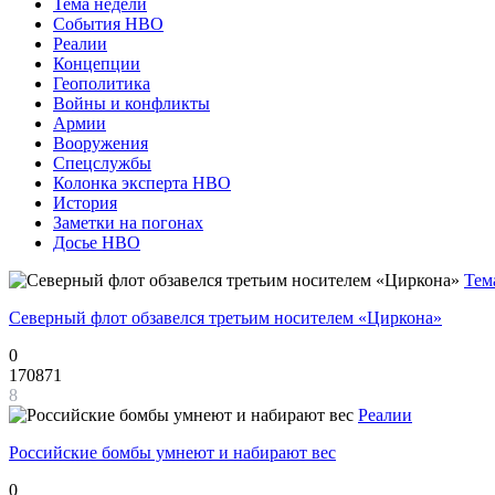
Тема недели
События НВО
Реалии
Концепции
Геополитика
Войны и конфликты
Армии
Вооружения
Спецслужбы
Колонка эксперта НВО
История
Заметки на погонах
Досье НВО
Тем
Северный флот обзавелся третьим носителем «Циркона»
0
170871
8
Реалии
Российские бомбы умнеют и набирают вес
0