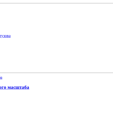
тузова
ого масштаба