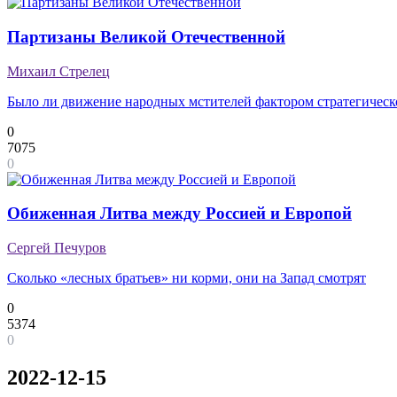
Партизаны Великой Отечественной
Михаил Стрелец
Было ли движение народных мстителей фактором стратегическ
0
7075
0
Обиженная Литва между Россией и Европой
Сергей Печуров
Сколько «лесных братьев» ни корми, они на Запад смотрят
0
5374
0
2022-12-15