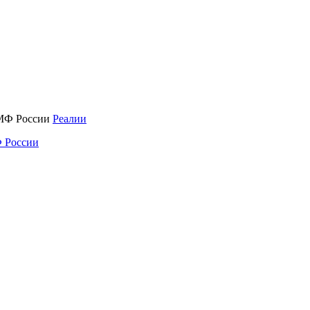
Реалии
 России