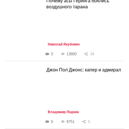
Почему асы Геринга боялись
воздушного тарана
Николай Якубович
0
13800
34
Джон Пол Джонс: капер и адмирал
Владимир Лодкин
0
8751
5