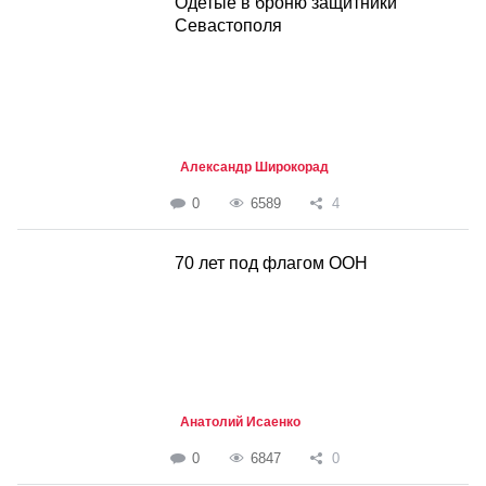
Одетые в броню защитники
Севастополя
Александр Широкорад
0
6589
4
70 лет под флагом ООН
Анатолий Исаенко
0
6847
0