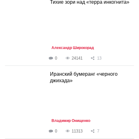
Тихие зори над «терра инкогнита»
Александр Широкорад
0
24141
13
Иранский бумеранг «черного
джихада»
Владимир Онищенко
0
11313
7