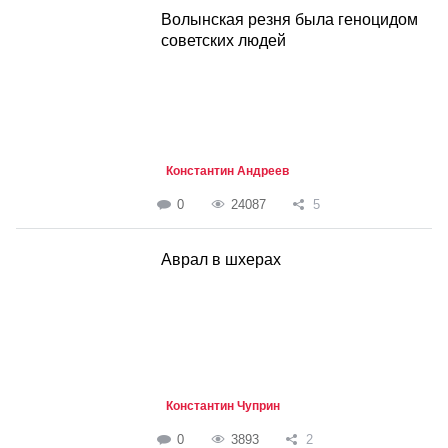
Волынская резня была геноцидом
советских людей
Константин Андреев
0
24087
5
Аврал в шхерах
Константин Чуприн
0
3893
2