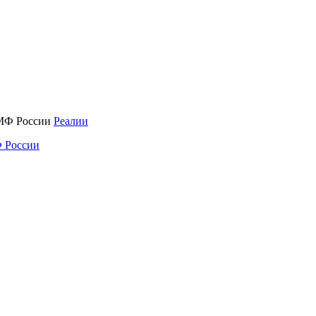
Реалии
 России