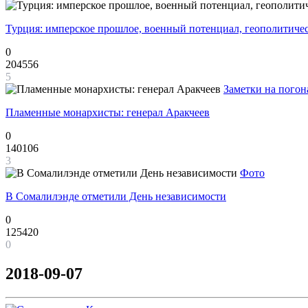
Турция: имперское прошлое, военный потенциал, геополитиче
0
204556
5
Заметки на погон
Пламенные монархисты: генерал Аракчеев
0
140106
3
Фото
В Сомалилэнде отметили День независимости
0
125420
0
2018-09-07