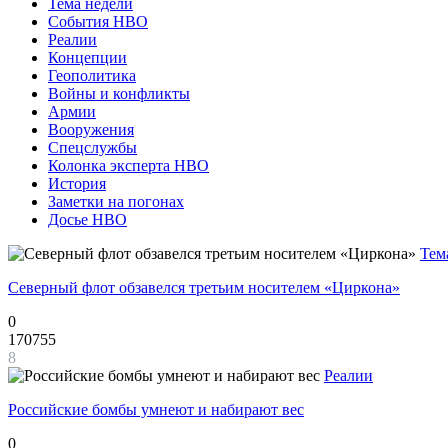
Тема недели
События НВО
Реалии
Концепции
Геополитика
Войны и конфликты
Армии
Вооружения
Спецслужбы
Колонка эксперта НВО
История
Заметки на погонах
Досье НВО
Тем
Северный флот обзавелся третьим носителем «Циркона»
0
170755
8
Реалии
Российские бомбы умнеют и набирают вес
0