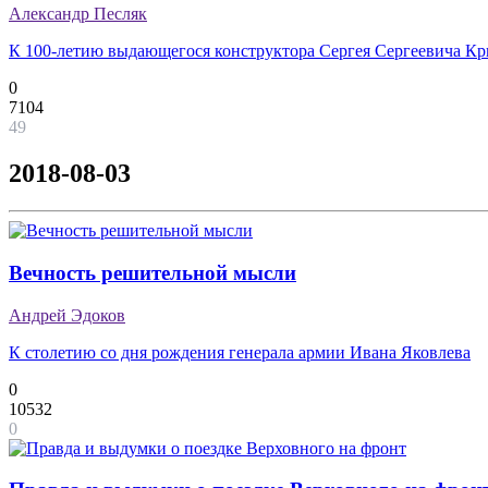
Александр Песляк
К 100-летию выдающегося конструктора Сергея Сергеевича К
0
7104
49
2018-08-03
Вечность решительной мысли
Андрей Эдоков
К столетию со дня рождения генерала армии Ивана Яковлева
0
10532
0