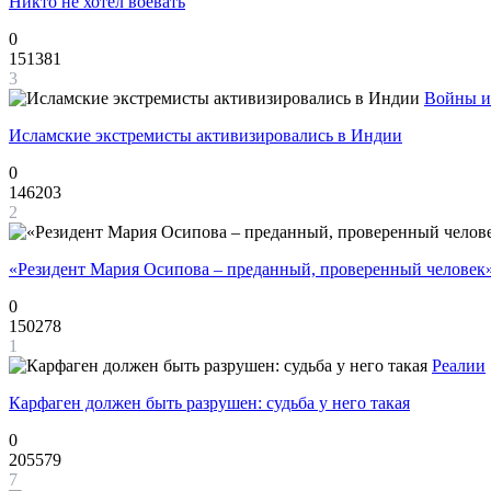
Никто не хотел воевать
0
151381
3
Войны и
Исламские экстремисты активизировались в Индии
0
146203
2
«Резидент Мария Осипова – преданный, проверенный человек
0
150278
1
Реалии
Карфаген должен быть разрушен: судьба у него такая
0
205579
7