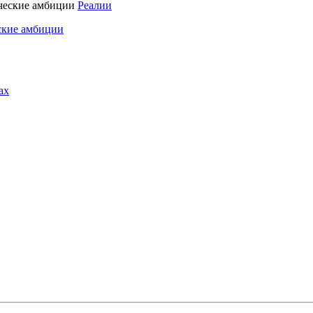
Реалии
ские амбиции
ах