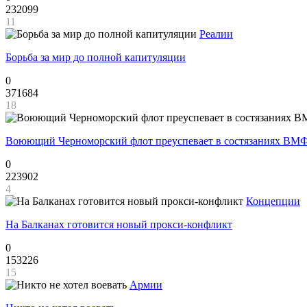
232099
11
Реалии
Борьба за мир до полной капитуляции
0
371684
18
Воюющий Черноморский флот преуспевает в состязаниях ВМФ
0
223902
4
Концепции
На Балканах готовится новый прокси-конфликт
0
153226
15
Армии