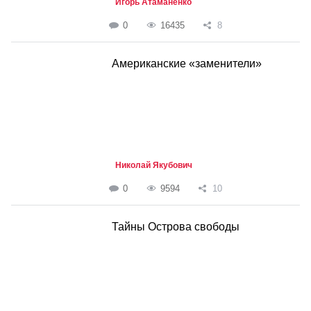
Игорь Атаманенко
0
16435
8
Американские «заменители»
Николай Якубович
0
9594
10
Тайны Острова свободы