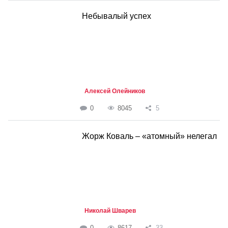
Небывалый успех
Алексей Олейников
0
8045
5
Жорж Коваль – «атомный» нелегал
Николай Шварев
0
8617
33