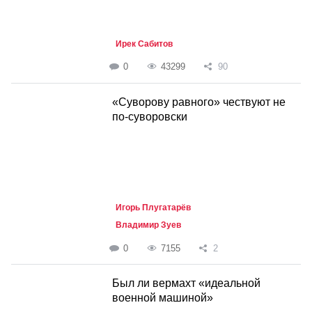
Ирек Сабитов
0
43299
90
«Суворову равного» чествуют не
по-суворовски
Игорь Плугатарёв
Владимир Зуев
0
7155
2
Был ли вермахт «идеальной
военной машиной»