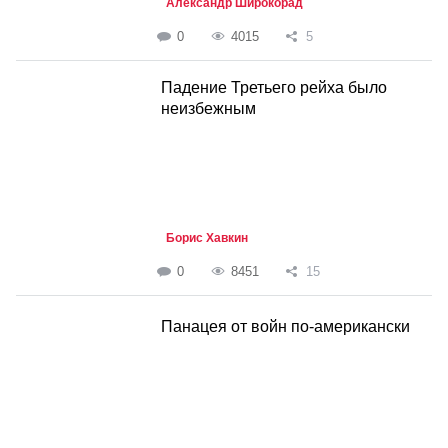
Александр Широкорад
0
4015
5
Падение Третьего рейха было
неизбежным
Борис Хавкин
0
8451
15
Панацея от войн по-американски