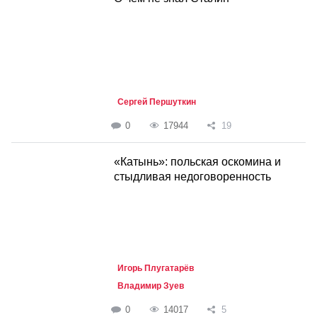
Сергей Першуткин
0
17944
19
«Катынь»: польская оскомина и
стыдливая недоговоренность
Игорь Плугатарёв
Владимир Зуев
0
14017
5