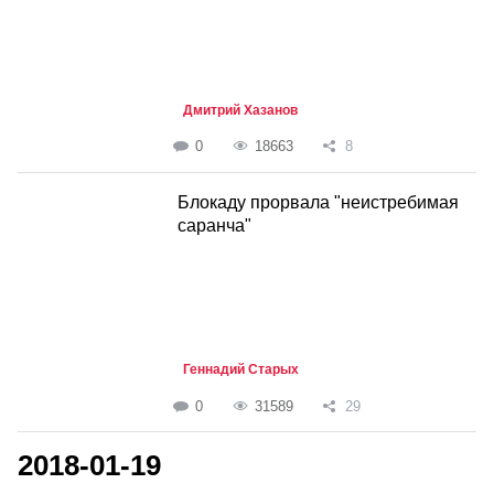
Дмитрий Хазанов
0
18663
8
Блокаду прорвала "неистребимая
саранча"
Геннадий Старых
0
31589
29
2018-01-19