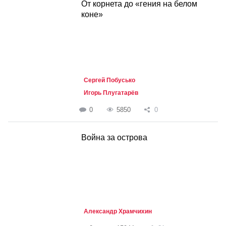
От корнета до «гения на белом
коне»
Сергей Побусько
Игорь Плугатарёв
0
5850
0
Война за острова
Александр Храмчихин