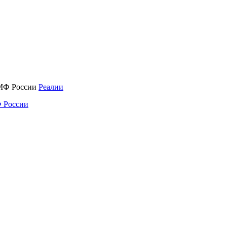
Реалии
 России