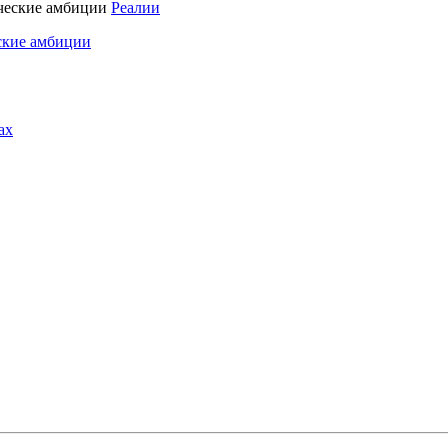
Реалии
ские амбиции
ах