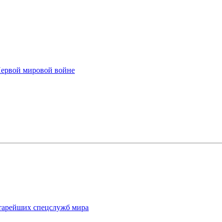
Первой мировой войне
старейших спецслужб мира