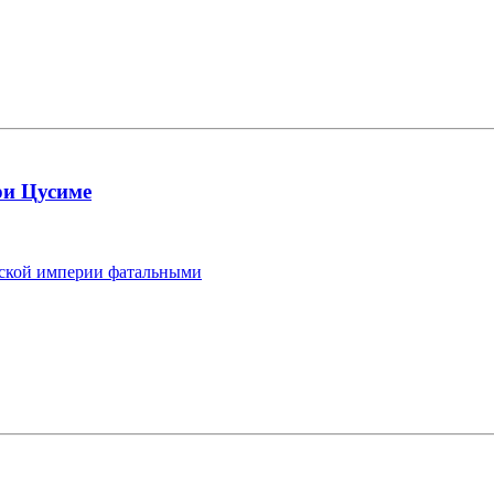
ри Цусиме
йской империи фатальными