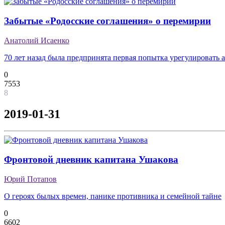
Забытые «Родосские соглашения» о перемирии
Анатолий Исаенко
70 лет назад была предпринята первая попытка урегулировать 
0
7553
8
2019-01-31
Фронтовой дневник капитана Ушакова
Юрий Потапов
О героях былых времен, панике противника и семейной тайне
0
6602