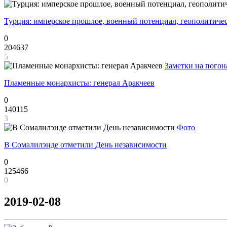
Турция: имперское прошлое, военный потенциал, геополитиче
0
204637
5
Заметки на погон
Пламенные монархисты: генерал Аракчеев
0
140115
3
Фото
В Сомалилэнде отметили День независимости
0
125466
0
2019-02-08