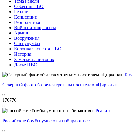
Тема недели
События НВО
Реалии
Концепции
Геополитика
Войны и конфликты
Армии
Вооружения
Спецслужбы
Колонка эксперта НВО
История
Заметки на погонах
Досье НВО
Тем
Северный флот обзавелся третьим носителем «Циркона»
0
170776
8
Реалии
Российские бомбы умнеют и набирают вес
0