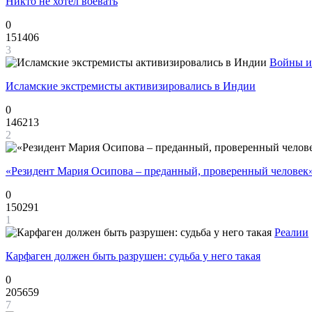
Никто не хотел воевать
0
151406
3
Войны и
Исламские экстремисты активизировались в Индии
0
146213
2
«Резидент Мария Осипова – преданный, проверенный человек
0
150291
1
Реалии
Карфаген должен быть разрушен: судьба у него такая
0
205659
7