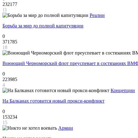
232177
11
Реалии
Борьба за мир до полной капитуляции
0
371785
18
Воюющий Черноморский флот преуспевает в состязаниях ВМФ
0
223985
4
Концепции
На Балканах готовится новый прокси-конфликт
0
153234
15
Армии