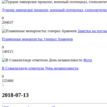
Турция: имперское прошлое, военный потенциал, геополитиче
0
204637
5
Заметки на погон
Пламенные монархисты: генерал Аракчеев
0
140115
3
Фото
В Сомалилэнде отметили День независимости
0
125466
0
2018-07-13