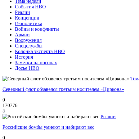
Тема недели
События НВО
Реалии
Концепции
Геополитика
Войны и конфликты
Армии
Вооружения
Спецслужбы
Колонка эксперта НВО
История
Заметки на погонах
Досье НВО
Тем
Северный флот обзавелся третьим носителем «Циркона»
0
170776
8
Реалии
Российские бомбы умнеют и набирают вес
0