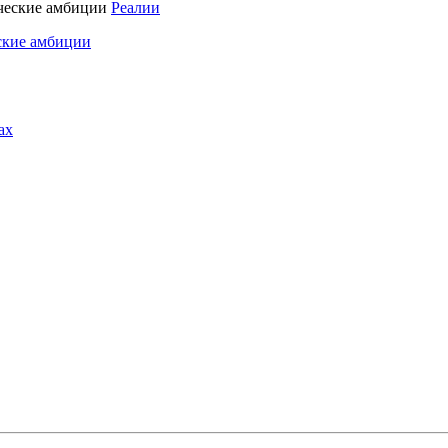
Реалии
ские амбиции
ах