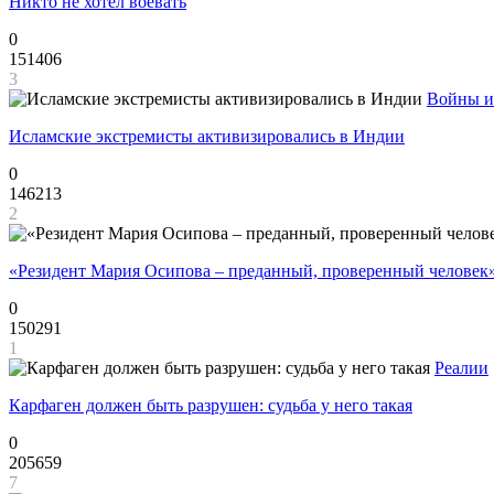
Никто не хотел воевать
0
151406
3
Войны и
Исламские экстремисты активизировались в Индии
0
146213
2
«Резидент Мария Осипова – преданный, проверенный человек
0
150291
1
Реалии
Карфаген должен быть разрушен: судьба у него такая
0
205659
7