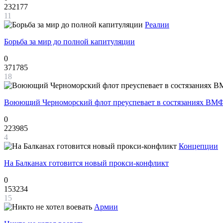
232177
11
Реалии
Борьба за мир до полной капитуляции
0
371785
18
Воюющий Черноморский флот преуспевает в состязаниях ВМФ
0
223985
4
Концепции
На Балканах готовится новый прокси-конфликт
0
153234
15
Армии