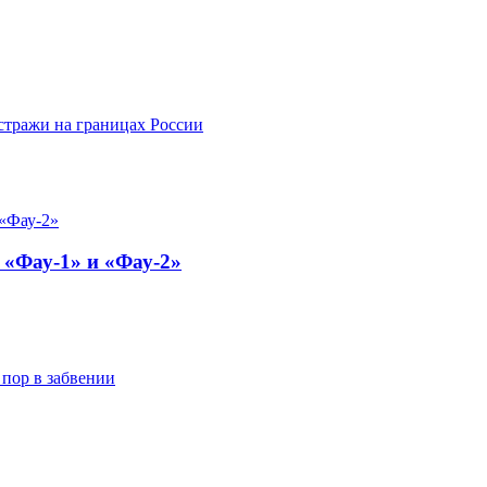
стражи на границах России
 «Фау-1» и «Фау-2»
 пор в забвении