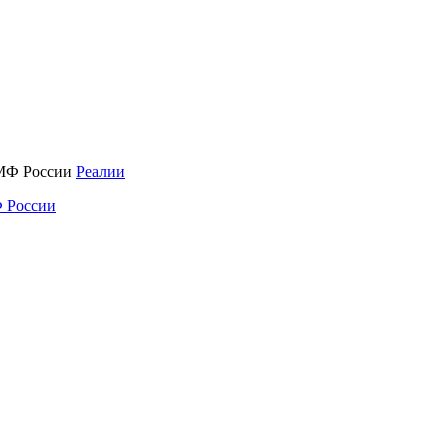
Реалии
 России