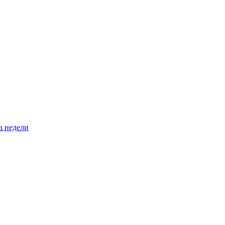
а недели