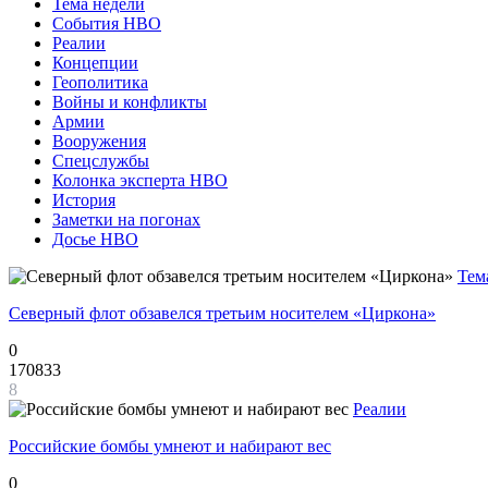
Тема недели
События НВО
Реалии
Концепции
Геополитика
Войны и конфликты
Армии
Вооружения
Спецслужбы
Колонка эксперта НВО
История
Заметки на погонах
Досье НВО
Тем
Северный флот обзавелся третьим носителем «Циркона»
0
170833
8
Реалии
Российские бомбы умнеют и набирают вес
0