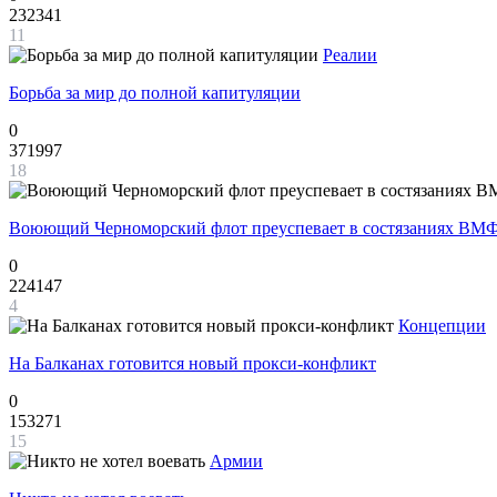
232341
11
Реалии
Борьба за мир до полной капитуляции
0
371997
18
Воюющий Черноморский флот преуспевает в состязаниях ВМФ
0
224147
4
Концепции
На Балканах готовится новый прокси-конфликт
0
153271
15
Армии