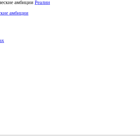
Реалии
ские амбиции
ах