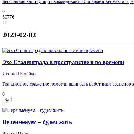
Бесславная капитуляция командования 6-й армии вермахта и р
0
50776
11
2023-02-02
Эхо Сталинграда в пространстве и во времени
Игорь Шумейко
Грандиозное сражение помогли выиграть работники транспорт
0
5924
0
Переименуем – будем жить
Юрий Юдин