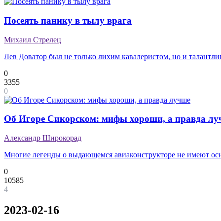
Посеять панику в тылу врага
Михаил Стрелец
Лев Доватор был не только лихим кавалеристом, но и талантл
0
3355
0
Об Игоре Сикорском: мифы хороши, а правда лу
Александр Широкорад
Многие легенды о выдающемся авиаконструкторе не имеют ос
0
10585
4
2023-02-16