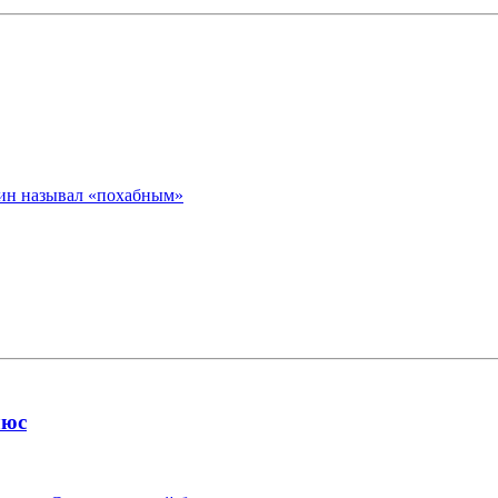
нин называл «похабным»
люс