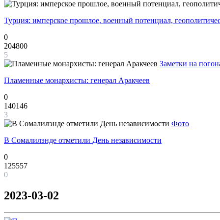
Турция: имперское прошлое, военный потенциал, геополитиче
0
204800
5
Заметки на погон
Пламенные монархисты: генерал Аракчеев
0
140146
3
Фото
В Сомалилэнде отметили День независимости
0
125557
0
2023-03-02