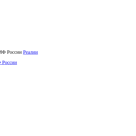
Реалии
 России