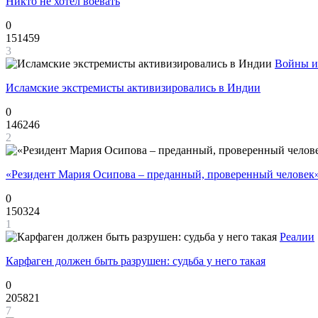
Никто не хотел воевать
0
151459
3
Войны и
Исламские экстремисты активизировались в Индии
0
146246
2
«Резидент Мария Осипова – преданный, проверенный человек
0
150324
1
Реалии
Карфаген должен быть разрушен: судьба у него такая
0
205821
7