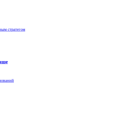
ивым стратегом
чше
нований