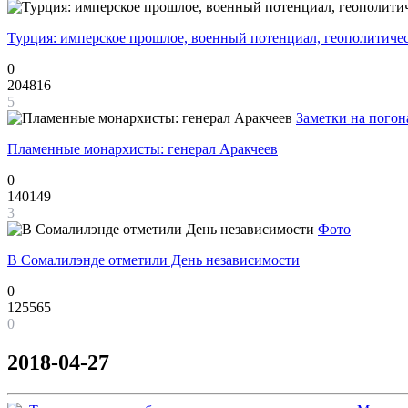
Турция: имперское прошлое, военный потенциал, геополитиче
0
204816
5
Заметки на погон
Пламенные монархисты: генерал Аракчеев
0
140149
3
Фото
В Сомалилэнде отметили День независимости
0
125565
0
2018-04-27