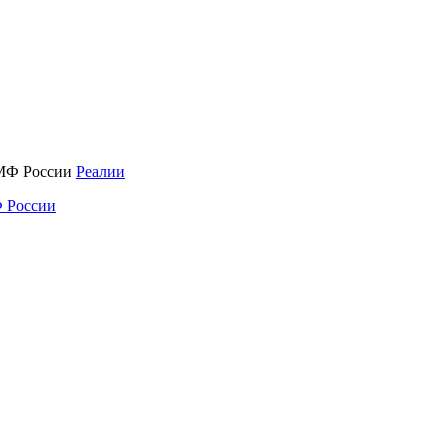
Реалии
 России