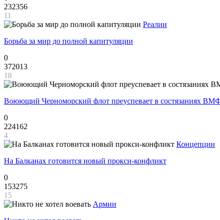
232356
11
Реалии
Борьба за мир до полной капитуляции
0
372013
18
Воюющий Черноморский флот преуспевает в состязаниях ВМФ
0
224162
4
Концепции
На Балканах готовится новый прокси-конфликт
0
153275
15
Армии