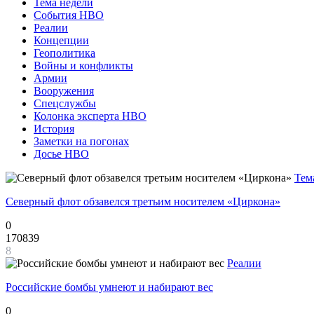
Тема недели
События НВО
Реалии
Концепции
Геополитика
Войны и конфликты
Армии
Вооружения
Спецслужбы
Колонка эксперта НВО
История
Заметки на погонах
Досье НВО
Тем
Северный флот обзавелся третьим носителем «Циркона»
0
170839
8
Реалии
Российские бомбы умнеют и набирают вес
0