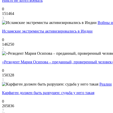
Никто не хотел воевать
0
151464
3
Войны и
Исламские экстремисты активизировались в Индии
0
146250
2
«Резидент Мария Осипова – преданный, проверенный человек
0
150328
1
Реалии
Карфаген должен быть разрушен: судьба у него такая
0
205836
7