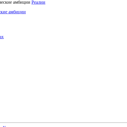
Реалии
ские амбиции
ах