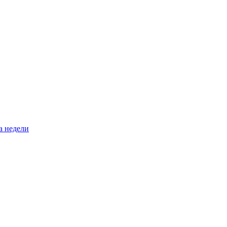
а недели