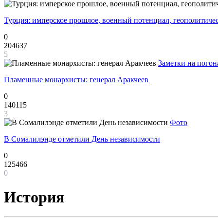
Турция: имперское прошлое, военный потенциал, геополитиче
0
204637
5
Заметки на погон
Пламенные монархисты: генерал Аракчеев
0
140115
3
Фото
В Сомалилэнде отметили День независимости
0
125466
0
История