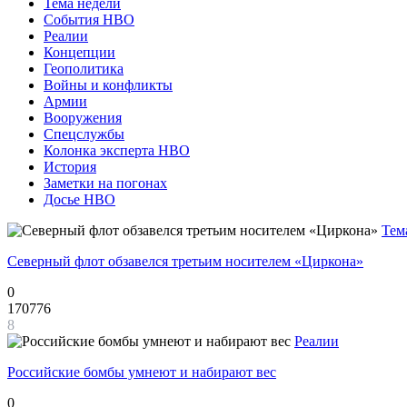
Тема недели
События НВО
Реалии
Концепции
Геополитика
Войны и конфликты
Армии
Вооружения
Спецслужбы
Колонка эксперта НВО
История
Заметки на погонах
Досье НВО
Тем
Северный флот обзавелся третьим носителем «Циркона»
0
170776
8
Реалии
Российские бомбы умнеют и набирают вес
0