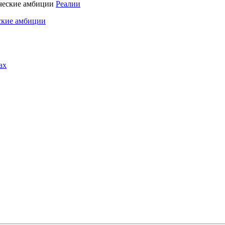
Реалии
ские амбиции
ах