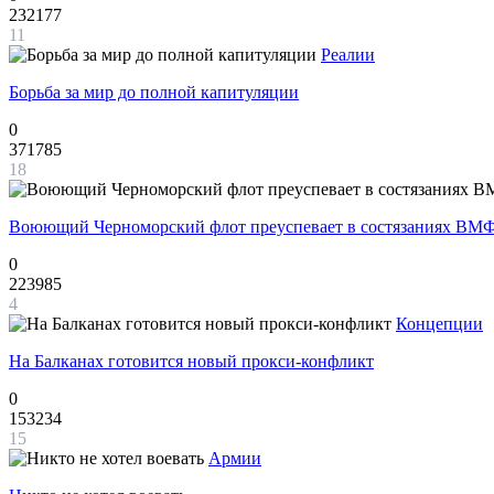
232177
11
Реалии
Борьба за мир до полной капитуляции
0
371785
18
Воюющий Черноморский флот преуспевает в состязаниях ВМФ
0
223985
4
Концепции
На Балканах готовится новый прокси-конфликт
0
153234
15
Армии