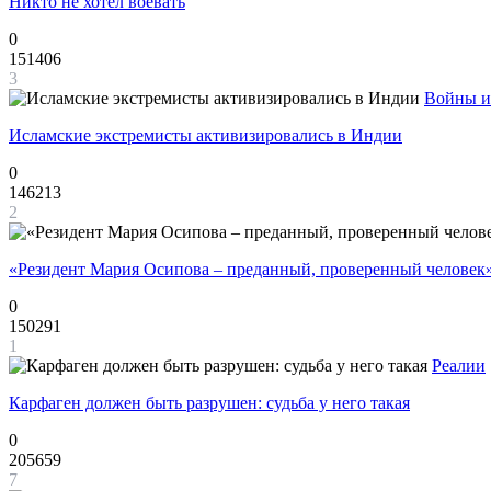
Никто не хотел воевать
0
151406
3
Войны и
Исламские экстремисты активизировались в Индии
0
146213
2
«Резидент Мария Осипова – преданный, проверенный человек
0
150291
1
Реалии
Карфаген должен быть разрушен: судьба у него такая
0
205659
7