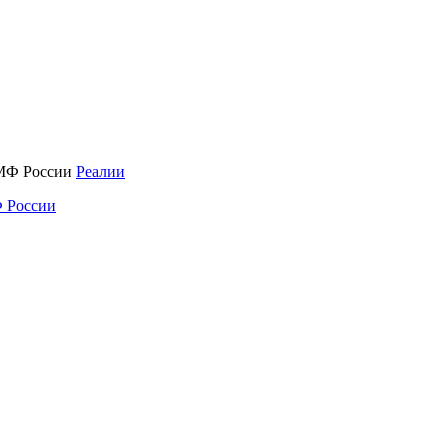
Реалии
 России