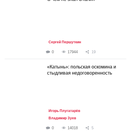
Сергей Першуткин
0
17944
19
«Катынь»: польская оскомина и
стыдливая недоговоренность
Игорь Плугатарёв
Владимир Зуев
0
14018
5