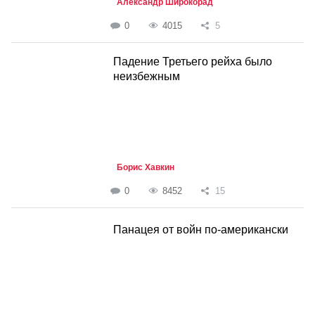
Александр Широкорад
0
4015
5
Падение Третьего рейха было
неизбежным
Борис Хавкин
0
8452
15
Панацея от войн по-американски