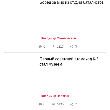
Борец за мир из студии баталистов
Владимир Соколовский
0
3213
3
Первый советский атомоход К-3
стал музеем
Владимир Пасякин
0
4436
2