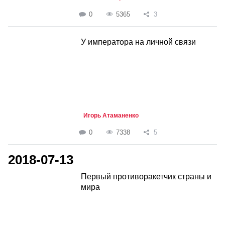
0
5365
3
У императора на личной связи
Игорь Атаманенко
0
7338
5
2018-07-13
Первый противоракетчик страны и
мира