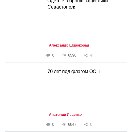
Одетые в броню защитники
Севастополя
Александр Широкорад
0
6590
4
70 лет под флагом ООН
Анатолий Исаенко
0
6847
0